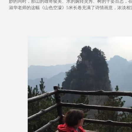
妙的同时，那山的雄奇俊美、水的婉转灵秀、树的千姿百态，
淑华老师的这幅《山色空濛》5米长卷充满了诗情画意，浓淡相