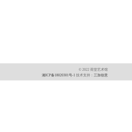
© 2022 荷堂艺术馆
湘ICP备18020301号-1
技术支持：
三加创意