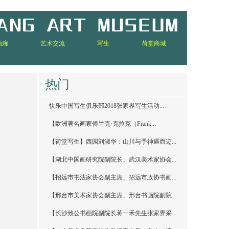
画廊
艺术交流
写生
荷堂商城
热门
快乐中国写生俱乐部2018张家界写生活动...
【欧洲著名画家傅兰克·克拉克（Frank...
【荷堂写生】西园刘淑华：山川与予神遇而迹...
【湖北中国画研究院副院长、武汉美术家协会...
【招远市书法家协会副主席、招远市政协书画...
【邢台市美术家协会副主席、邢台书画院副院...
【长沙致公书画院副院长蒋一禾先生张家界采...