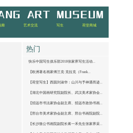
画廊
艺术交流
写生
荷堂商城
热门
快乐中国写生俱乐部2018张家界写生活动...
【欧洲著名画家傅兰克·克拉克（Frank...
【荷堂写生】西园刘淑华：山川与予神遇而迹...
【湖北中国画研究院副院长、武汉美术家协会...
【招远市书法家协会副主席、招远市政协书画...
【邢台市美术家协会副主席、邢台书画院副院...
【长沙致公书画院副院长蒋一禾先生张家界采...