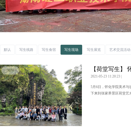
默认
写生线路
写生食宿
写生现场
写生展览
艺术交流活动
【荷堂写生】 
3074
2021-05-23 11:20:23 |
5月6日，怀化学院美术与
下来到张家界景区荷堂艺术